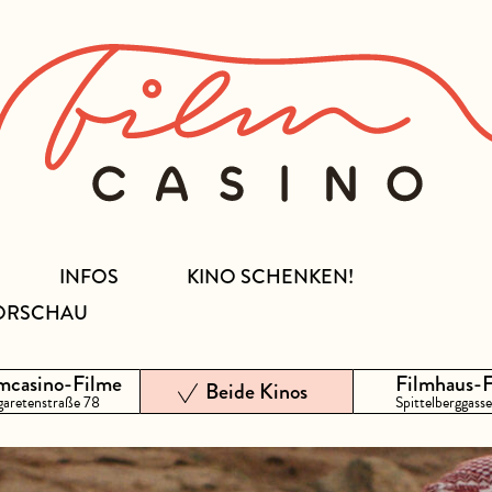
INFOS
KINO SCHENKEN!
ORSCHAU
mcasino-Filme
Filmhaus-
Beide Kinos
aretenstraße 78
Spittelberggasse