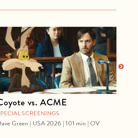
Coyote vs. ACME
The
an 
SPECIAL SCREENINGS
ave Green | USA 2026 | 101 min | OV
SPEC
Danie