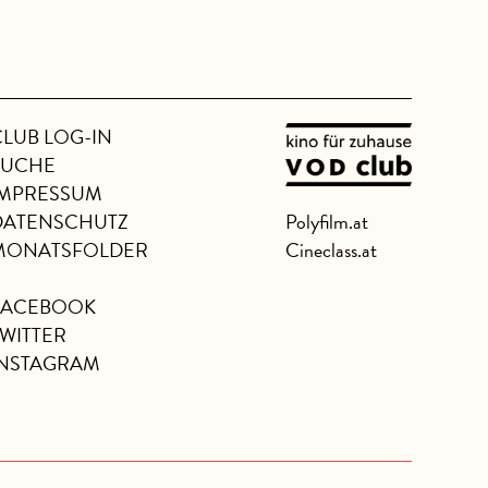
min |
CLUB LOG-IN
SUCHE
IMPRESSUM
DATENSCHUTZ
Polyfilm.at
MONATSFOLDER
Cineclass.at
FACEBOOK
TWITTER
INSTAGRAM