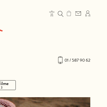
01 / 587 90 62
Filme
 3