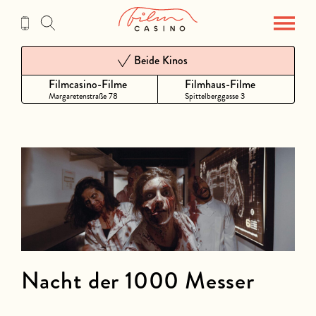
Zum
Inhalt
Beide Kinos
Filmcasino-Filme
Filmhaus-Filme
Margaretenstraße 78
Spittelberggasse 3
Nacht der 1000 Messer