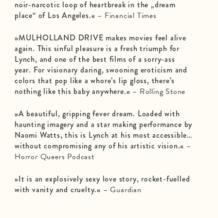
noir-narcotic loop of heartbreak in the „dream
place“ of Los Angeles.«
– Financial Times
»MULHOLLAND DRIVE makes movies feel alive
again. This sinful pleasure is a fresh triumph for
Lynch, and one of the best films of a sorry-ass
year. For visionary daring, swooning eroticism and
colors that pop like a whore’s lip gloss, there’s
nothing like this baby anywhere.«
– Rolling Stone
»A beautiful, gripping fever dream. Loaded with
haunting imagery and a star making performance by
Naomi Watts, this is Lynch at his most accessible…
without compromising any of his artistic vision.«
–
Horror Queers Podcast
»It is an explosively sexy love story, rocket-fuelled
with vanity and cruelty.«
– Guardian