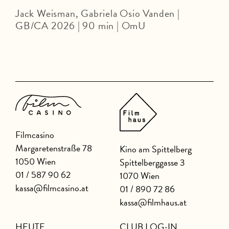
Jack Weisman, Gabriela Osio Vanden |
J
GB/CA 2026 | 90 min | OmU
U
Filmcasino
Margaretenstraße 78
Kino am Spittelberg
1050 Wien
Spittelberggasse 3
01 / 587 90 62
1070 Wien
kassa@filmcasino.at
01 / 890 72 86
kassa@filmhaus.at
HEUTE
CLUB LOG-IN