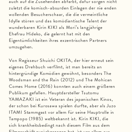
auch auf die Zusehenden abfärbt, dafür sorgen nicht
zuletzt die komisch-absurden Einlagen der nie enden
wollenden Besucherschaar, die die vermeintliche
Idylle stören und das komödiantische Talent der
wunderbaren Kirin KIKI als Mori’s langjährige
Ehefrau Hideko, die gelernt hat mit den
Eigentümlichkeiten ihres exzentrischen Partners
umzugehen.
Von Regisseur Shuichi OKITA, der hier erneut sein
eigenes Drehbuch verfilmt, ist man bereits an
hintergründige Komödien gewöhnt, besonders The
Woodsman and the Rain (2012) und The Mohican
Comes Home (2016) konnten auch einem größeren
Publikum gefallen. Hauptdarsteller Tsutomu
YAMAZAKI ist ein Veteran des japanischen Kinos,
der schon bei Kurosawa spielen durfte, aber als Juzo
ITAMI Stammgast vor allem für seine Hauptrolle in
Tampopo (1985) weltbekannt ist. Kirin KIKI, die
sich krankheitsbedingt nach diesem Film aus dem
Filmgeschäft zurückgezogen hat, ist vor allem aus