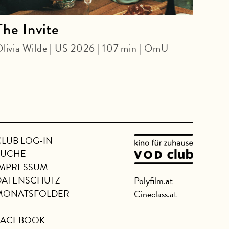
The Invite
Fut
Bor
livia Wilde | US 2026 | 107 min | OmU
KINO
Damon
CLUB LOG-IN
SUCHE
IMPRESSUM
DATENSCHUTZ
Polyfilm.at
MONATSFOLDER
Cineclass.at
FACEBOOK