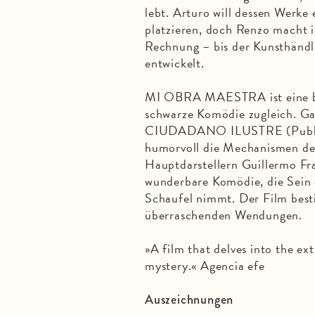
lebt. Arturo will dessen Werk
platzieren, doch Renzo macht 
Rechnung – bis der Kunsthändle
entwickelt.
MI OBRA MAESTRA ist eine bis
schwarze Komödie zugleich. G
CIUDADANO ILUSTRE (Publikum
humorvoll die Mechanismen des
Hauptdarstellern Guillermo Fra
wunderbare Komödie, die Sein o
Schaufel nimmt. Der Film besti
überraschenden Wendungen.
»A film that delves into the ex
mystery.« Agencia efe
Auszeichnungen