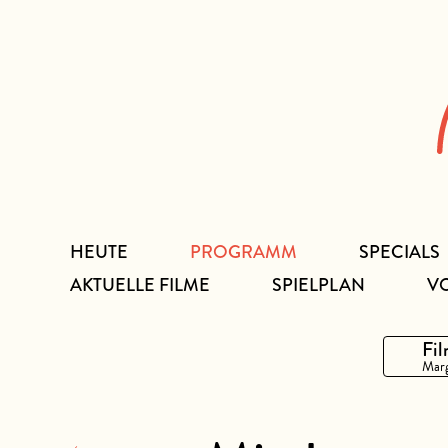
Zum
Inhalt
HEUTE
PROGRAMM
SPECIALS
AKTUELLE FILME
SPIELPLAN
V
Fil
Marg