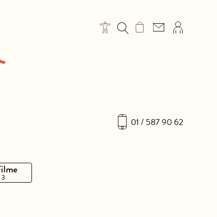
01 / 587 90 62
Filme
 3