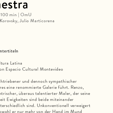
estra
| 100 min | OmU
Korovsky, Julio Marticorena
ntertiteln
ltura Latina
 von Espacio Cultural Montevideo
rchtriebener und dennoch sympathischer
res eine renommierte Galerie führt. Renzo,
ntrischer, überaus talentierter Maler, der seine
Seit Ewigkeiten sind beide miteinander
terschiedlich sind. Unkonventionell verweigert
obwohl er nur mehr von der Hand im Mund