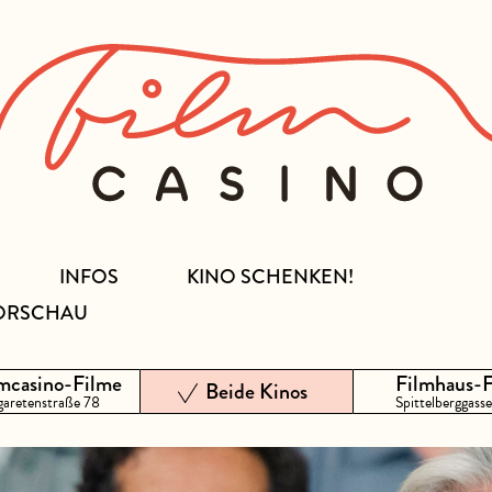
INFOS
KINO SCHENKEN!
ORSCHAU
mcasino-Filme
Filmhaus-
Beide Kinos
aretenstraße 78
Spittelberggasse