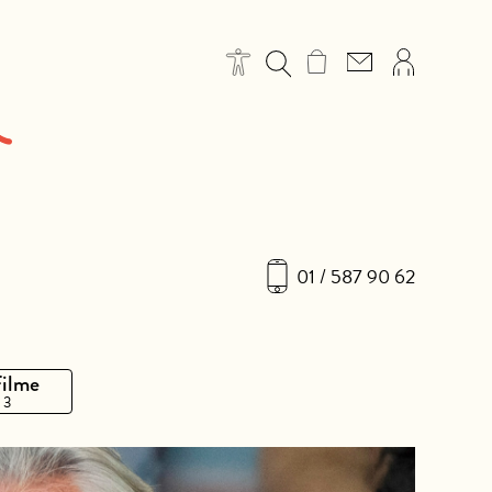
01 / 587 90 62
Filme
 3