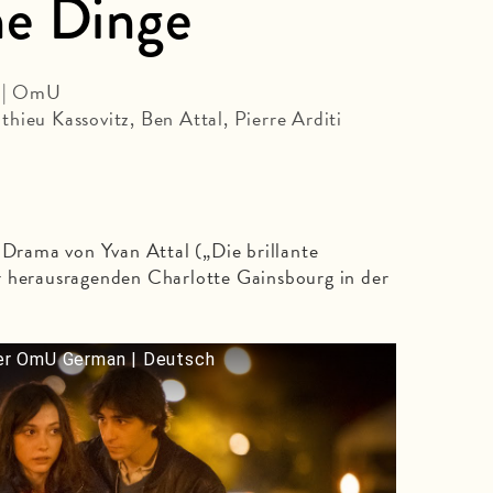
he Dinge
n | OmU
hieu Kassovitz, Ben Attal, Pierre Arditi
rama von Yvan Attal („Die brillante
r herausragenden Charlotte Gainsbourg in der
r OmU German | Deutsch