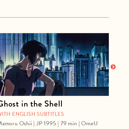
Ghost in the Shell
The
WITH ENGLISH SUBTITLES
Danie
amoru Oshii | JP 1995 | 79 min | OmeU