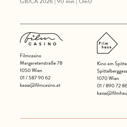
GB/CA 2026 | 90 min | OmU
Filmcasino
Margaretenstraße 78
Kino am Spitte
1050 Wien
Spittelberggas
01 / 587 90 62
1070 Wien
kassa@filmcasino.at
01 / 890 72 8
kassa@filmhau