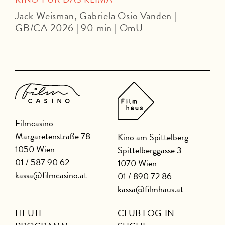
Jack Weisman, Gabriela Osio Vanden |
J
GB/CA 2026 | 90 min | OmU
Filmcasino
Margaretenstraße 78
Kino am Spittelberg
1050 Wien
Spittelberggasse 3
01 / 587 90 62
1070 Wien
kassa@filmcasino.at
01 / 890 72 86
kassa@filmhaus.at
HEUTE
CLUB LOG-IN