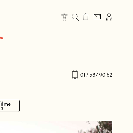
01 / 587 90 62
Filme
 3