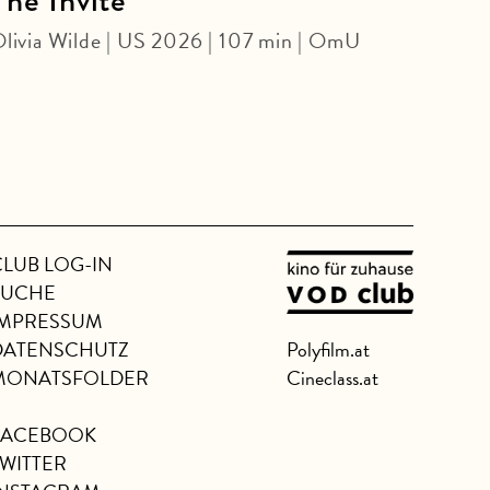
livia Wilde | US 2026 | 107 min | OmU
WITH
Makot
CLUB LOG-IN
SUCHE
IMPRESSUM
DATENSCHUTZ
Polyfilm.at
MONATSFOLDER
Cineclass.at
FACEBOOK
TWITTER