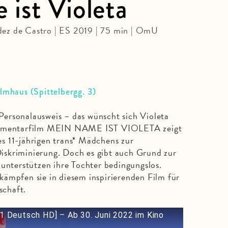
ist Violeta
ez de Castro | ES 2019 | 75 min | OmU
ilmhaus (Spittelbergg. 3)
ersonalausweis – das wünscht sich Violeta
okumentarfilm MEIN NAME IST VIOLETA zeigt
s 11-jährigen trans* Mädchens zur
skriminierung. Doch es gibt auch Grund zur
 unterstützen ihre Tochter bedingungslos.
ämpfen sie in diesem inspirierenden Film für
schaft.
r1 Deutsch HD] – Ab 30. Juni 2022 im Kino