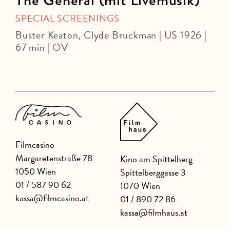
The General (mit Livemusik)
SPECIAL SCREENINGS
Buster Keaton, Clyde Bruckman | US 1926 |
67 min | OV
J
Filmcasino
Margaretenstraße 78
Kino am Spittelberg
1050 Wien
Spittelberggasse 3
01 / 587 90 62
1070 Wien
kassa@filmcasino.at
01 / 890 72 86
kassa@filmhaus.at