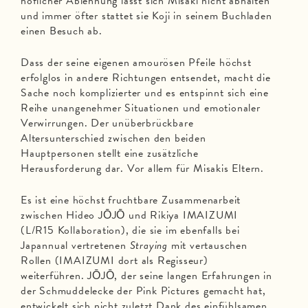
höflicher Ablehnung lässt sich Misaki nicht abhalten
und immer öfter stattet sie Koji in seinem Buchladen
einen Besuch ab.
Dass der seine eigenen amourösen Pfeile höchst
erfolglos in andere Richtungen entsendet, macht die
Sache noch komplizierter und es entspinnt sich eine
Reihe unangenehmer Situationen und emotionaler
Verwirrungen. Der unüberbrückbare
Altersunterschied zwischen den beiden
Hauptpersonen stellt eine zusätzliche
Herausforderung dar. Vor allem für Misakis Eltern.
Es ist eine höchst fruchtbare Zusammenarbeit
zwischen Hideo JŌJŌ und Rikiya IMAIZUMI
(L/R15 Kollaboration), die sie im ebenfalls bei
Japannual vertretenen
Straying
mit vertauschen
Rollen (IMAIZUMI dort als Regisseur)
weiterführen. JŌJŌ, der seine langen Erfahrungen in
der Schmuddelecke der Pink Pictures gemacht hat,
entwickelt sich nicht zuletzt Dank des einfühlsamen