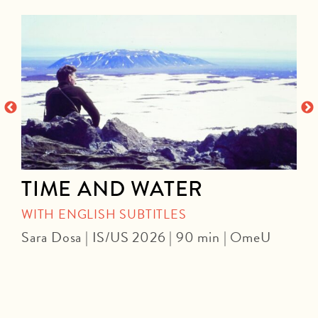
TIME AND WATER
WITH ENGLISH SUBTITLES
Sara Dosa | IS/US 2026 | 90 min | OmeU
P