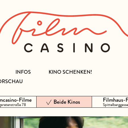
INFOS
KINO SCHENKEN!
ORSCHAU
mcasino-Filme
Filmhaus-
Beide Kinos
aretenstraße 78
Spittelberggasse