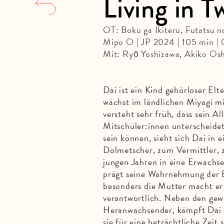
Living in 
OT: Boku ga Ikiteru, Futatsu n
Mipo O | JP 2024 | 105 min 
Mit: Ryō Yoshizawa, Akiko Osh
Dai ist ein Kind gehörloser El
wächst im ländlichen Miyagi m
versteht sehr früh, dass sein A
Mitschüler:innen unterscheide
sein können, sieht sich Dai in 
Dolmetscher, zum Vermittler, 
jungen Jahren in eine Erwachs
prägt seine Wahrnehmung der E
besonders die Mutter macht er 
verantwortlich. Neben den gew
Heranwachsender, kämpft Dai e
sie für eine beträchtliche Zeit 