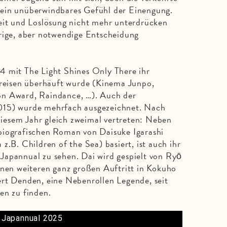
ein unüberwindbares Gefühl der Einengung.
heit und Loslösung nicht mehr unterdrücken
rige, aber notwendige Entscheidung
4 mit The Light Shines Only There ihr
Preisen überhäuft wurde (Kinema Junpo,
on Award, Raindance, …). Auch der
015) wurde mehrfach ausgezeichnet. Nach
 diesem Jahr gleich zweimal vertreten: Neben
biografischen Roman von Daisuke Igarashi
z.B. Children of the Sea) basiert, ist auch ihr
Japannual zu sehen. Dai wird gespielt von Ryō
inen weiteren ganz großen Auftritt in Kokuho
ert Denden, eine Nebenrollen Legende, seit
en zu finden.
r Japannual 2025