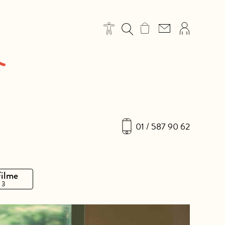
01 / 587 90 62
Filme
 3