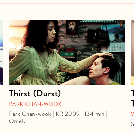
Thirst (Durst)
PARK CHAN-WOOK
Park Chan-wook | KR 2009 | 134 min |
OmeU
S