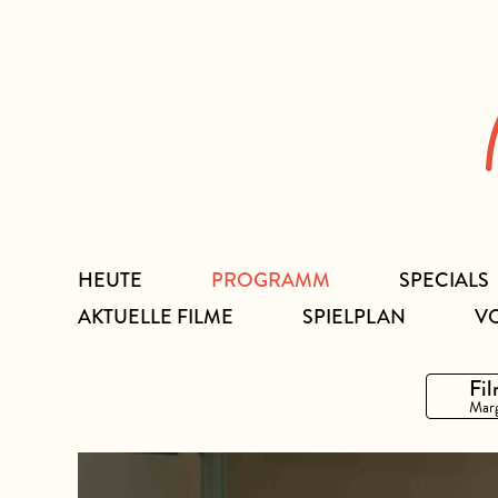
Zum
Inhalt
HEUTE
PROGRAMM
SPECIALS
AKTUELLE FILME
SPIELPLAN
V
Fil
Marg