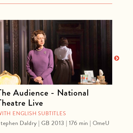
The Audience - National
La 
Theatre Live
CINE
Yoel 
WITH ENGLISH SUBTITLES
tephen Daldry | GB 2013 | 176 min | OmeU