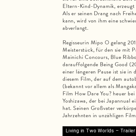
Eltern-Kind-Dynamik, erzeugt 
Als er seinen Drang nach Frei
kann, wird von ihm eine schwie
abverlangt.
Regisseurin Mipo O gelang 201
Meisterstück, für den sie mit 
Mainichi Concours, Blue Ribb
darauffolgende Being Good (2
einer längeren Pause ist sie in
diesem Film, der auf dem auto
(bekannt vor allem als Mangaka 
Film How Dare You? heuer bei 
Yoshizawa, der bei Japannual e
hat. Seinen Großvater verkörp
Jahrzehnten in unzähligen Film
Living in Two Worlds – Traile