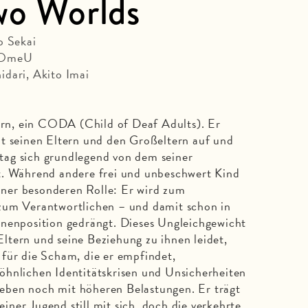
Two Worlds
o Sekai
| OmeU
idari, Akito Imai
tern, ein CODA (Child of Deaf Adults). Er
it seinen Eltern und den Großeltern auf und
lltag sich grundlegend von dem seiner
t. Während andere frei und unbeschwert Kind
einer besonderen Rolle: Er wird zum
zum Verantwortlichen – und damit schon in
enenposition gedrängt. Dieses Ungleichgewicht
ltern und seine Beziehung zu ihnen leidet,
für die Scham, die er empfindet,
öhnlichen Identitätskrisen und Unsicherheiten
ben noch mit höheren Belastungen. Er trägt
seiner Jugend still mit sich, doch die verkehrte