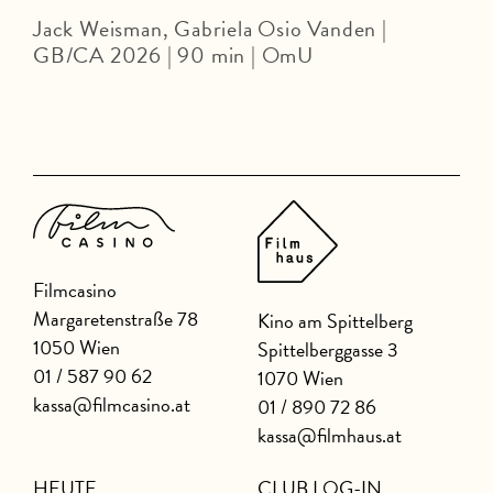
Jack Weisman, Gabriela Osio Vanden |
J
GB/CA 2026 | 90 min | OmU
Filmcasino
Margaretenstraße 78
Kino am Spittelberg
1050 Wien
Spittelberggasse 3
01 / 587 90 62
1070 Wien
kassa@filmcasino.at
01 / 890 72 86
kassa@filmhaus.at
HEUTE
CLUB LOG-IN