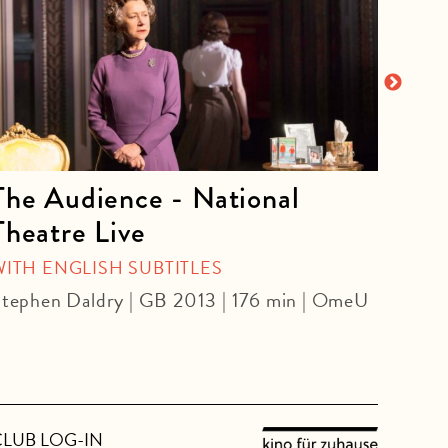
The Audience - National
La 
Theatre Live
CINE
Yoel 
WITH ENGLISH SUBTITLES
tephen Daldry | GB 2013 | 176 min | OmeU
CLUB LOG-IN