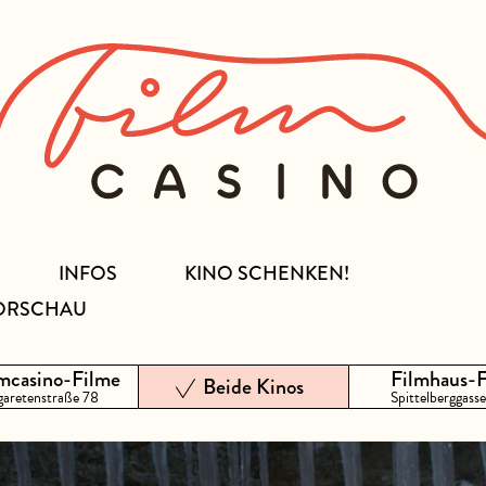
INFOS
KINO SCHENKEN!
ORSCHAU
mcasino-Filme
Filmhaus-
Beide Kinos
aretenstraße 78
Spittelberggasse