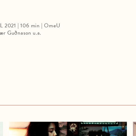
PL 2021 | 106 min | OmeU
ær Guðnason u.a.