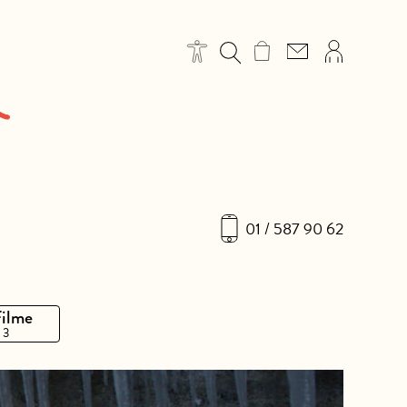
01 / 587 90 62
Filme
 3