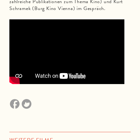
zahlreiche Publikationen zum Thema Kino) und Kurt
Schramek (Burg Kino Vienna) im Gespräch.