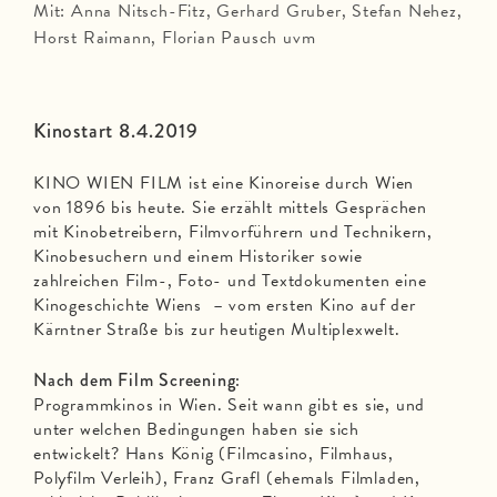
Mit: Anna Nitsch-Fitz, Gerhard Gruber, Stefan Nehez,
Horst Raimann, Florian Pausch uvm
Kinostart 8.4.2019
KINO WIEN FILM ist eine Kinoreise durch Wien
von 1896 bis heute. Sie erzählt mittels Gesprächen
mit Kinobetreibern, Filmvorführern und Technikern,
Kinobesuchern und einem Historiker sowie
zahlreichen Film-, Foto- und Textdokumenten eine
Kinogeschichte Wiens – vom ersten Kino auf der
Kärntner Straße bis zur heutigen Multiplexwelt.
Nach dem Film Screening:
Programmkinos in Wien. Seit wann gibt es sie, und
unter welchen Bedingungen haben sie sich
entwickelt? Hans König (Filmcasino, Filmhaus,
Polyfilm Verleih), Franz Grafl (ehemals Filmladen,