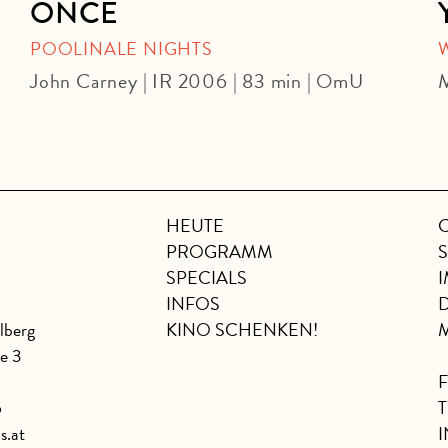
ONCE
POOLINALE NIGHTS
John Carney | IR 2006 | 83 min | OmU
M
HEUTE
PROGRAMM
SPECIALS
INFOS
lberg
KINO SCHENKEN!
se 3
6
s.at