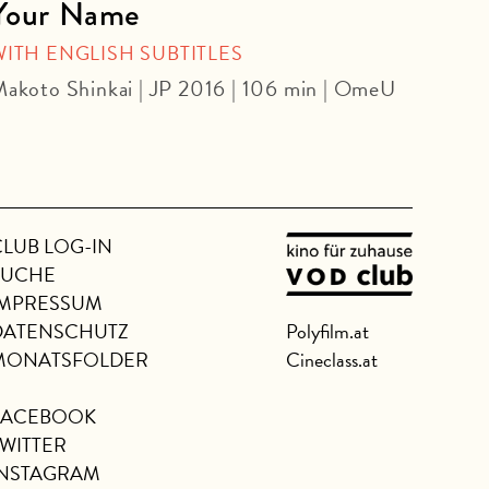
Your Name
Dow
WITH ENGLISH SUBTITLES
WE A
JARM
akoto Shinkai | JP 2016 | 106 min | OmeU
Jim J
CLUB LOG-IN
SUCHE
IMPRESSUM
DATENSCHUTZ
Polyfilm.at
MONATSFOLDER
Cineclass.at
FACEBOOK
TWITTER
INSTAGRAM