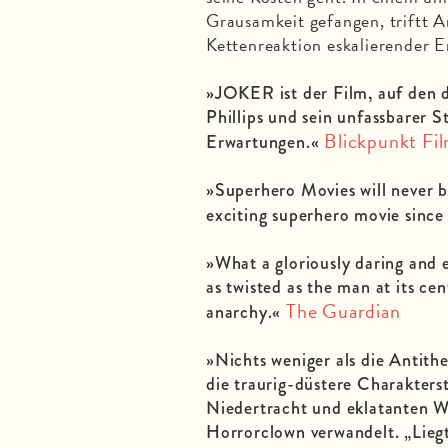
Grausamkeit gefangen, triftt A
Kettenreaktion eskalierender Er
»JOKER ist der Film, auf den 
Phillips und sein unfassbarer 
Blickpunkt Fi
Erwartungen.«
»Superhero Movies will never 
exciting superhero movie si
»What a gloriously daring and ex
as twisted as the man at its ce
The Guardian
anarchy.«
»Nichts weniger als die Antit
die traurig-düstere Charakterst
Niedertracht und eklatanten W
Horrorclown verwandelt. „Liegt