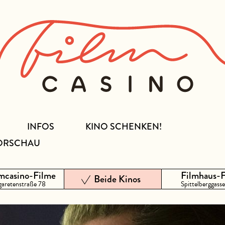
INFOS
KINO SCHENKEN!
ORSCHAU
mcasino-Filme
Filmhaus-
Beide Kinos
aretenstraße 78
Spittelberggasse