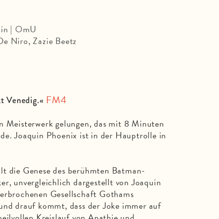
 min | OmU
De Niro, Zazie Beetz
FM4
t Venedig.«
in Meisterwerk gelungen, das mit 8 Minuten
de. Joaquin Phoenix ist in der Hauptrolle in
hlt die Genese des berühmten Batman-
er, unvergleichlich dargestellt von Joaquin
zerbrochenen Gesellschaft Gothams
 und drauf kommt, dass der Joke immer auf
heilvollen Kreislauf von Apathie und