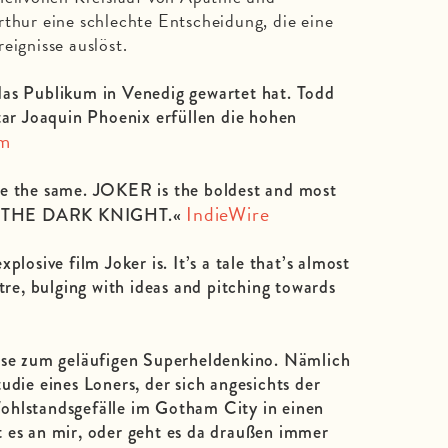
rthur eine schlechte Entscheidung, die eine
eignisse auslöst.
das Publikum in Venedig gewartet hat. Todd
Star Joaquin Phoenix erfüllen die hohen
lm
be the same. JOKER is the boldest and most
IndieWire
nce THE DARK KNIGHT.«
plosive film Joker is. It’s a tale that’s almost
ntre, bulging with ideas and pitching towards
hese zum geläufigen Superheldenkino. Nämlich
udie eines Loners, der sich angesichts der
ohlstandsgefälle im Gotham City in einen
 es an mir, oder geht es da draußen immer