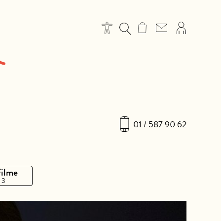
01 / 587 90 62
Filme
 3