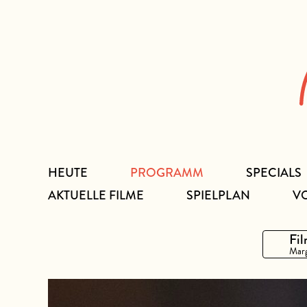
Zum
Inhalt
HEUTE
PROGRAMM
SPECIALS
AKTUELLE FILME
SPIELPLAN
V
Fil
Marg