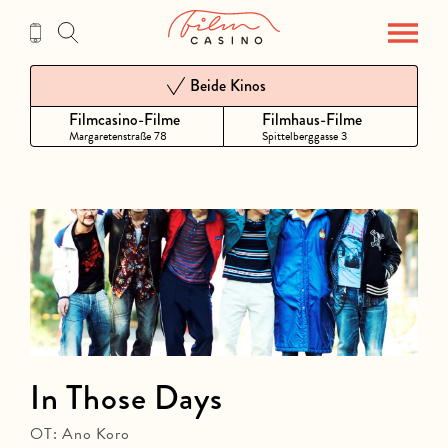
Zum
Inhalt
Beide Kinos
Filmcasino-Filme
Filmhaus-Filme
Margaretenstraße 78
Spittelberggasse 3
In Those Days
OT: Ano Koro