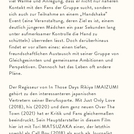
viel Wärme und Anregung, dass er nicht nur näheren
Kontakt mit den Fans der Gruppe sucht, sondern
sich auch zur Teilnahme an einem „Handshake”
Event (eine Veranstaltung, deren Ziel es ist, einem
deutlich jüngeren Mädchen ein paar Sekunden lang
unter aufmerksamer Kontrolle die Hand zu
schütteln) überreden lässt. Doch darüberhinaus
findet er vor allem eines: einen tiefen,
freundschaftlichen Austausch mit seiner Gruppe von
Gleichgesinnten und gemeinsame Ambitionen und
Perspektiven. Dennoch hat das Leben oft andere
Pläne.
Der Regisseur von In Those Days Rikiya IMAIZUMI
gehört zu den interessanteren japanischen
Vertretern seiner Berufssparte. Mit Just Only Love
(2018), his (2020) und dem ganz neuen Over The
Town (2021) hat er Kritik und Fans gleichermaßen
beeindruckt. Sein Hauptdarsteller in diesem Film
hier ist mit Tori MATSUZAKA einer, der letzthin
sowohl als Call Boy (2018) als auch als Journalist