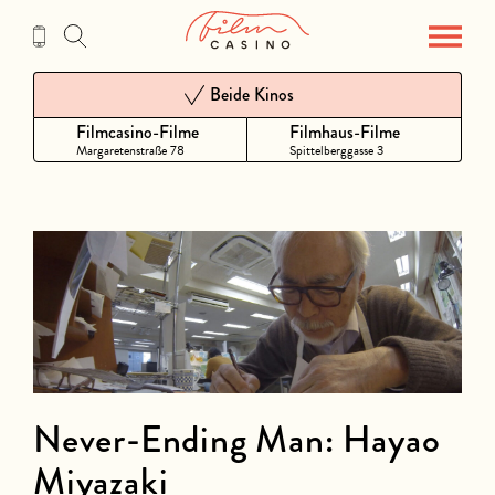
Zum
Inhalt
Beide Kinos
Filmcasino-Filme
Filmhaus-Filme
Margaretenstraße 78
Spittelberggasse 3
Never-Ending Man: Hayao
Miyazaki