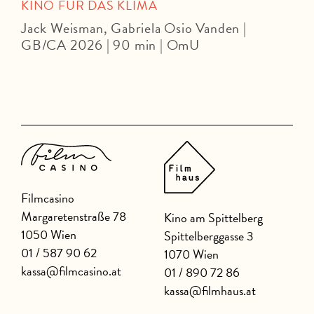
KINO FÜR DAS KLIMA
Jack Weisman, Gabriela Osio Vanden |
J
GB/CA 2026 | 90 min | OmU
Filmcasino
Margaretenstraße 78
Kino am Spittelberg
1050 Wien
Spittelberggasse 3
01 / 587 90 62
1070 Wien
kassa@filmcasino.at
01 / 890 72 86
kassa@filmhaus.at