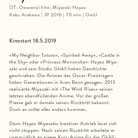
OT: Owaranai hito: Miyazaki Hayao
Kaku Arakawa | JP 2016 | 70 min | OmU
Kinostart 18.5.2019
«My Neighbor Totoro», «Spirited Away», «Castle in
the Sky» oder «Princess Mononoke»: Hayao Miya­
za­ki und sein Studio Ghibli haben Geschich­te
geschrie­ben. Die Ani­mes des Oscar-Preisträgers
haben Gene­ra­tio­nen in ihren Bann gezo­gen. 2013
realisierte Miyazaki mit «The Wind Rises» seinen
letzten abendfüllenden Anime. Vor der großen
Presse gab er damals seinen Rücktritt bekannt.
Doch es sollte alles anders kommen.
Denn Hayao Miyazakis kreativer Antrieb lässt sich
nicht stoppen. Nach seinen Rücktritt arbeitete er
unermüdlich an einem Kurz-Anime für das Ghibli-