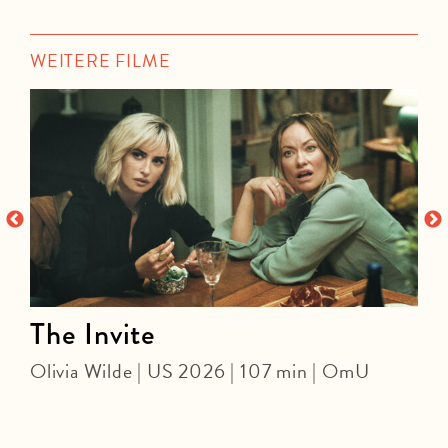
WEITERE FILME
n
The Invite
Olivia Wilde | US 2026 | 107 min | OmU
J