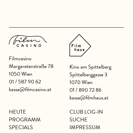
m
Filmcasino
Margaretenstraße 78
Kino am Spittelberg
1050 Wien
Spittelberggasse 3
01 / 587 90 62
1070 Wien
kassa@filmcasino.at
01 / 890 72 86
kassa@filmhaus.at
HEUTE
CLUB LOG-IN
PROGRAMM
SUCHE
SPECIALS
IMPRESSUM