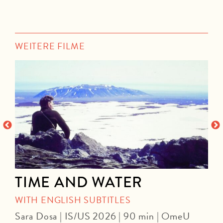
WEITERE FILME
TIME AND WATER
WITH ENGLISH SUBTITLES
Sara Dosa | IS/US 2026 | 90 min | OmeU
P