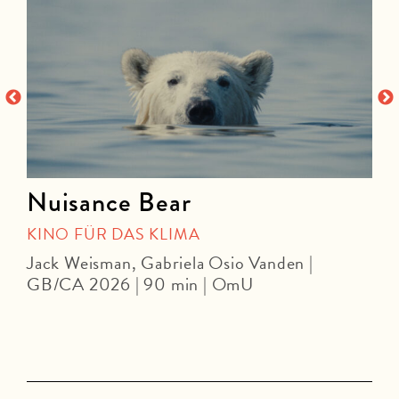
Nuisance Bear
KINO FÜR DAS KLIMA
Jack Weisman, Gabriela Osio Vanden |
J
GB/CA 2026 | 90 min | OmU