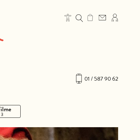
01 / 587 90 62
Filme
 3