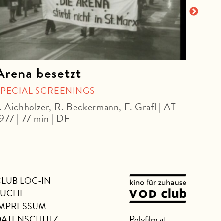
Arena besetzt
Hub
Aku
SPECIAL SCREENINGS
. Aichholzer, R. Beckermann, F. Grafl | AT
POOL
977 | 77 min | DF
Huber
CLUB LOG-IN
SUCHE
IMPRESSUM
DATENSCHUTZ
Polyfilm.at