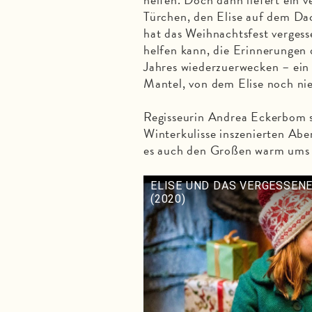
Türchen, den Elise auf dem Da
hat das Weihnachtsfest vergesse
helfen kann, die Erinnerungen 
Jahres wiederzuerwecken – ei
Mantel, von dem Elise noch nie
Regisseurin Andrea Eckerbom s
Winterkulisse inszenierten Abe
es auch den Großen warm ums
ELISE UND DAS VERGESSENE
(2020)