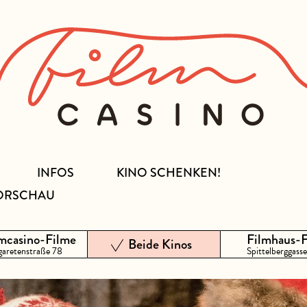
INFOS
KINO SCHENKEN!
ORSCHAU
mcasino-Filme
Filmhaus-
Beide Kinos
aretenstraße 78
Spittelberggasse