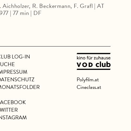
. Aichholzer, R. Beckermann, F. Grafl | AT
Haral
977 | 77 min | DF
CLUB LOG-IN
SUCHE
IMPRESSUM
DATENSCHUTZ
Polyfilm.at
MONATSFOLDER
Cineclass.at
FACEBOOK
TWITTER
INSTAGRAM