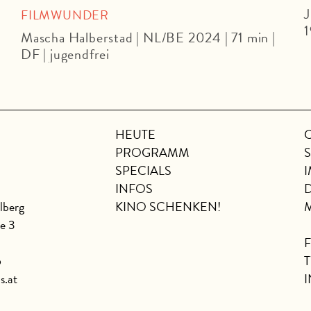
J
FILMWUNDER
1
Mascha Halberstad | NL/BE 2024 | 71 min |
DF | jugendfrei
HEUTE
PROGRAMM
SPECIALS
INFOS
lberg
KINO SCHENKEN!
se 3
6
s.at