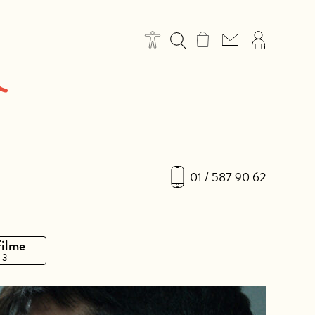
01 / 587 90 62
Filme
 3