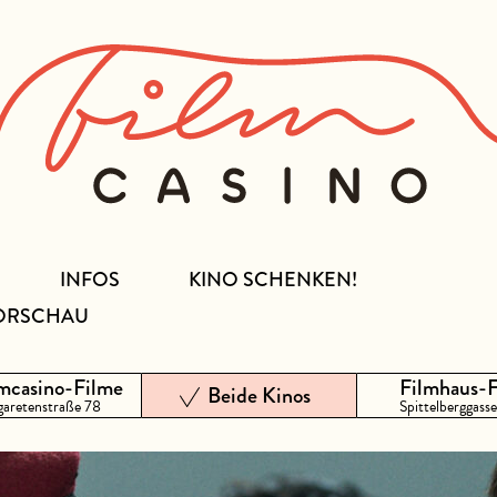
INFOS
KINO SCHENKEN!
ORSCHAU
mcasino-Filme
Filmhaus-
Beide Kinos
aretenstraße 78
Spittelberggasse