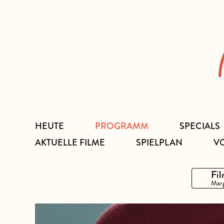
Zum
Inhalt
HEUTE
PROGRAMM
SPECIALS
AKTUELLE FILME
SPIELPLAN
V
Fil
Marg