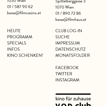
1050 Wien
Spittelberggasse 3
01 / 587 90 62
1070 Wien
kassa@filmcasino.at
01 / 890 72 86
kassa@filmhaus.at
HEUTE
CLUB LOG-IN
PROGRAMM
SUCHE
SPECIALS
IMPRESSUM
INFOS
DATENSCHUTZ
KINO SCHENKEN!
MONATSFOLDER
FACEBOOK
TWITTER
INSTAGRAM