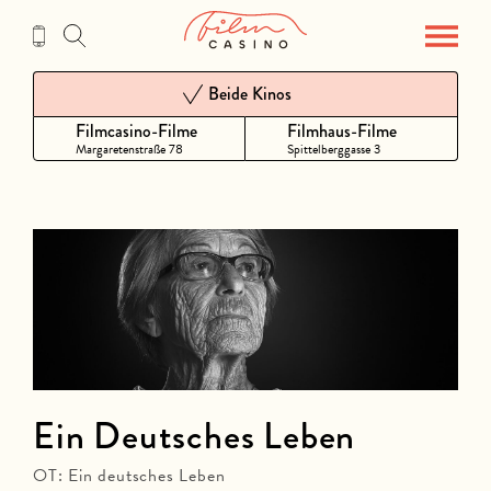
Zum
Inhalt
Beide Kinos
Filmcasino-Filme
Filmhaus-Filme
Margaretenstraße 78
Spittelberggasse 3
Ein Deutsches Leben
OT: Ein deutsches Leben