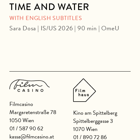
TIME AND WATER
WITH ENGLISH SUBTITLES
Sara Dosa | IS/US 2026 | 90 min | OmeU
P
Filmcasino
Margaretenstraße 78
Kino am Spittelberg
1050 Wien
Spittelberggasse 3
01 / 587 90 62
1070 Wien
kassa@filmcasino.at
01 / 890 72 86