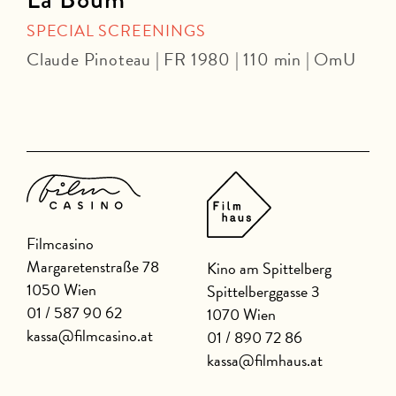
SPECIAL SCREENINGS
Claude Pinoteau | FR 1980 | 110 min | OmU
B
6
Filmcasino
Margaretenstraße 78
Kino am Spittelberg
1050 Wien
Spittelberggasse 3
01 / 587 90 62
1070 Wien
kassa@filmcasino.at
01 / 890 72 86
kassa@filmhaus.at