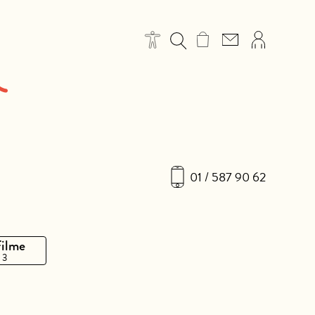
01 / 587 90 62
Filme
 3