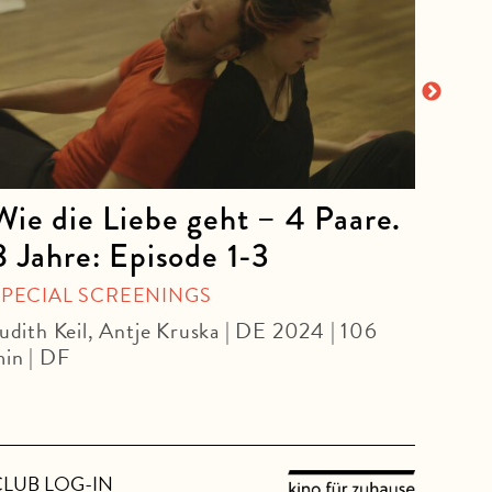
Wie die Liebe geht – 4 Paare.
The
8 Jahre: Episode 1-3
Olivi
SPECIAL SCREENINGS
udith Keil, Antje Kruska | DE 2024 | 106
in | DF
CLUB LOG-IN