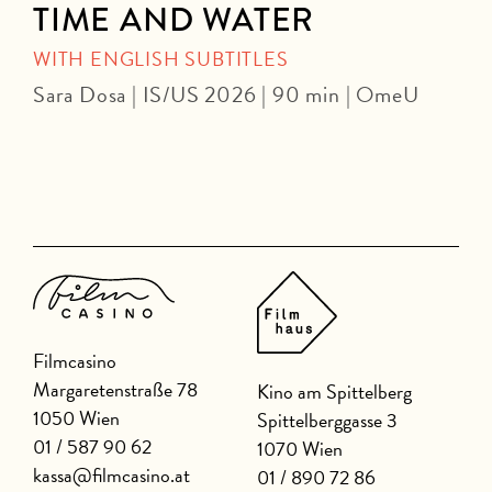
TIME AND WATER
WITH ENGLISH SUBTITLES
Sara Dosa | IS/US 2026 | 90 min | OmeU
P
Filmcasino
Margaretenstraße 78
Kino am Spittelberg
1050 Wien
Spittelberggasse 3
01 / 587 90 62
1070 Wien
kassa@filmcasino.at
01 / 890 72 86