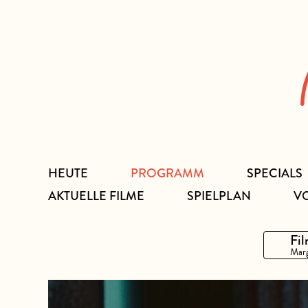
Zum
Inhalt
HEUTE
PROGRAMM
SPECIALS
AKTUELLE FILME
SPIELPLAN
V
Fil
Marg