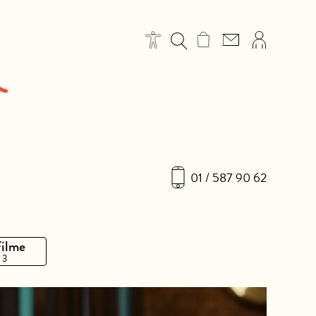
01 / 587 90 62
Filme
 3