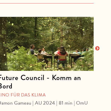
Future Council - Komm an
Per
Bord
WE A
JARM
KINO FÜR DAS KLIMA
Jim J
amon Gameau | AU 2024 | 81 min | OmU