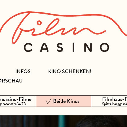
INFOS
KINO SCHENKEN!
ORSCHAU
mcasino-Filme
Filmhaus-
Beide Kinos
aretenstraße 78
Spittelberggasse