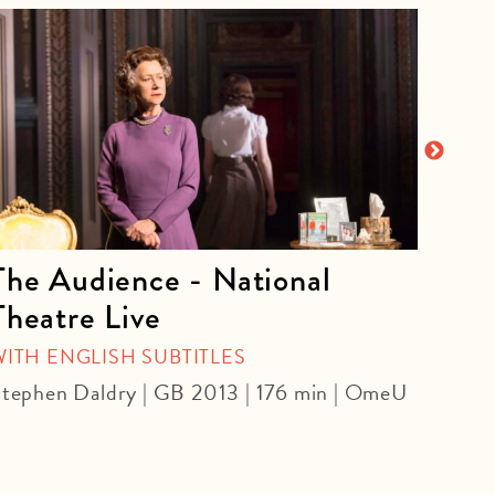
The Audience - National
La 
Theatre Live
CINE
Yoel 
WITH ENGLISH SUBTITLES
tephen Daldry | GB 2013 | 176 min | OmeU