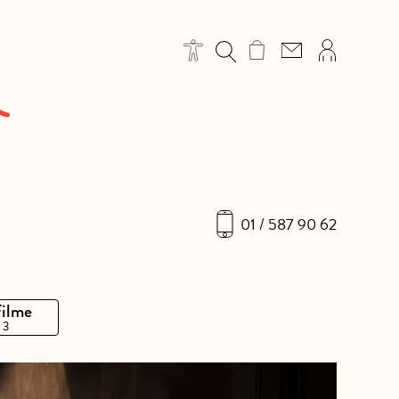
01 / 587 90 62
Filme
 3