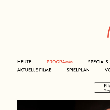
Zum
Inhalt
HEUTE
PROGRAMM
SPECIALS
AKTUELLE FILME
SPIELPLAN
V
Fil
Marg