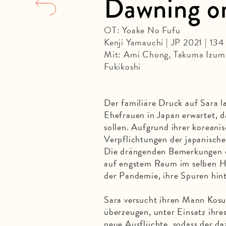
Dawning o
OT: Yoake No Fufu
Kenji Yamauchi | JP 2021 | 13
Mit: Ami Chong, Takuma Izumi,
Fukikoshi
Der familiäre Druck auf Sara 
Ehefrauen in Japan erwartet, d
sollen. Aufgrund ihrer korean
Verpflichtungen der japanisch
Die drängenden Bemerkungen d
auf engstem Raum im selben Ha
der Pandemie, ihre Spuren hint
Sara versucht ihren Mann Kosu
überzeugen, unter Einsatz ihre
neue Ausflüchte, sodass der d