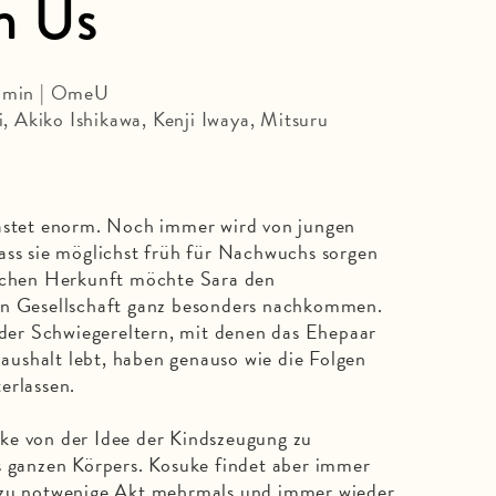
n Us
4 min | OmeU
 Akiko Ishikawa, Kenji Iwaya, Mitsuru
lastet enorm. Noch immer wird von jungen
ass sie möglichst früh für Nachwuchs sorgen
ischen Herkunft möchte Sara den
en Gesellschaft ganz besonders nachkommen.
er Schwiegereltern, mit denen das Ehepaar
ushalt lebt, haben genauso wie die Folgen
erlassen.
ke von der Idee der Kindszeugung zu
s ganzen Körpers. Kosuke findet aber immer
azu notwenige Akt mehrmals und immer wieder