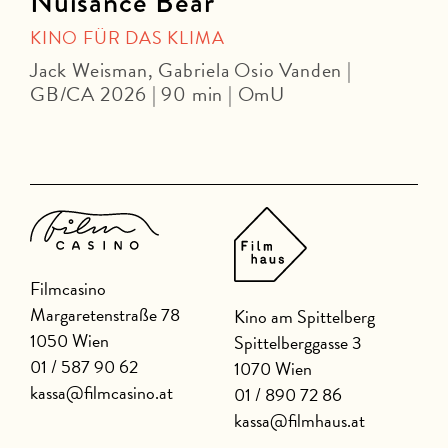
Nuisance Bear
KINO FÜR DAS KLIMA
Jack Weisman, Gabriela Osio Vanden |
J
GB/CA 2026 | 90 min | OmU
U
Filmcasino
Margaretenstraße 78
Kino am Spittelberg
1050 Wien
Spittelberggasse 3
01 / 587 90 62
1070 Wien
kassa@filmcasino.at
01 / 890 72 86
kassa@filmhaus.at