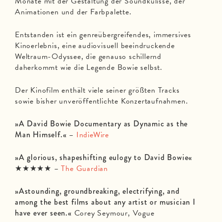
Monate mit der Gestaltung der Soundkulisse, der
Animationen und der Farbpalette.
Entstanden ist ein genreübergreifendes, immersives
Kinoerlebnis, eine audiovisuell beeindruckende
Weltraum-Odyssee, die genauso schillernd
daherkommt wie die Legende Bowie selbst.
Der Kinofilm enthält viele seiner größten Tracks
sowie bisher unveröffentlichte Konzertaufnahmen.
»A David Bowie Documentary as Dynamic as the
Man Himself.«
–
IndieWire
»A glorious, shapeshifting eulogy to David Bowie«
★★★★★ –
The Guardian
»Astounding, groundbreaking, electrifying, and
among the best films about any artist or musician I
have ever seen.«
Corey Seymour, Vogue