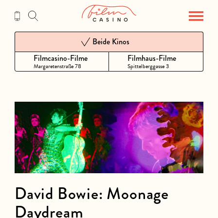
Zum
Inhalt
Beide Kinos
Filmcasino-Filme
Filmhaus-Filme
Margaretenstraße 78
Spittelberggasse 3
David Bowie: Moonage
Daydream