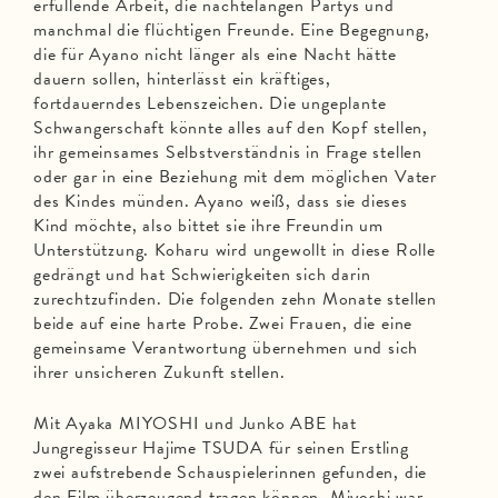
erfüllende Arbeit, die nächtelangen Partys und
manchmal die flüchtigen Freunde. Eine Begegnung,
die für Ayano nicht länger als eine Nacht hätte
dauern sollen, hinterlässt ein kräftiges,
fortdauerndes Lebenszeichen. Die ungeplante
Schwangerschaft könnte alles auf den Kopf stellen,
ihr gemeinsames Selbstverständnis in Frage stellen
oder gar in eine Beziehung mit dem möglichen Vater
des Kindes münden. Ayano weiß, dass sie dieses
Kind möchte, also bittet sie ihre Freundin um
Unterstützung. Koharu wird ungewollt in diese Rolle
gedrängt und hat Schwierigkeiten sich darin
zurechtzufinden. Die folgenden zehn Monate stellen
beide auf eine harte Probe. Zwei Frauen, die eine
gemeinsame Verantwortung übernehmen und sich
ihrer unsicheren Zukunft stellen.
Mit Ayaka MIYOSHI und Junko ABE hat
Jungregisseur Hajime TSUDA für seinen Erstling
zwei aufstrebende Schauspielerinnen gefunden, die
den Film überzeugend tragen können. Miyoshi war