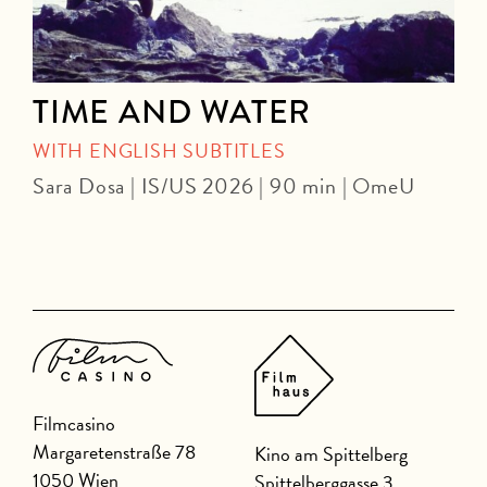
TIME AND WATER
WITH ENGLISH SUBTITLES
Sara Dosa | IS/US 2026 | 90 min | OmeU
P
Filmcasino
Margaretenstraße 78
Kino am Spittelberg
1050 Wien
Spittelberggasse 3