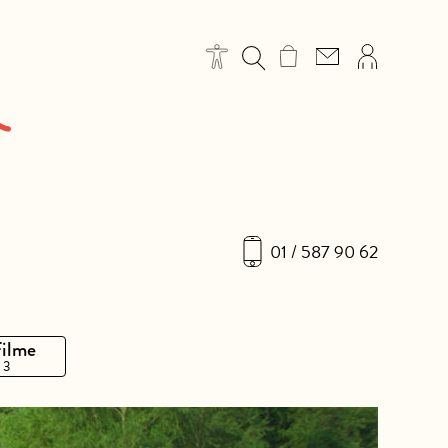
01 / 587 90 62
Filme
 3