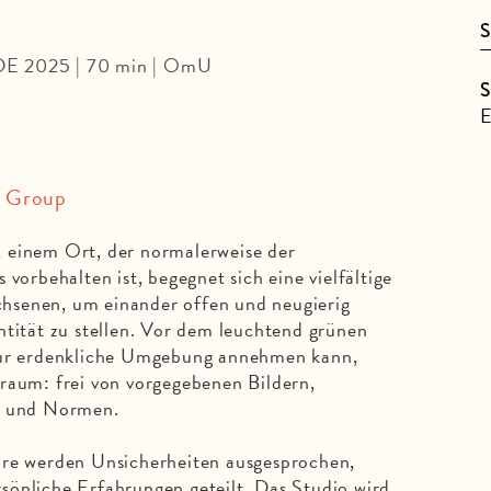
S
DE 2025 | 70 min | OmU
S
E
m Group
 einem Ort, der normalerweise der
 vorbehalten ist, begegnet sich eine vielfältige
hsenen, um einander offen und neugierig
ntität zu stellen. Vor dem leuchtend grünen
 nur erdenkliche Umgebung annehmen kann,
raum: frei von vorgegebenen Bildern,
en und Normen.
äre werden Unsicherheiten ausgesprochen,
sönliche Erfahrungen geteilt. Das Studio wird