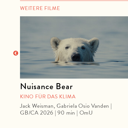
WEITERE FILME
Nuisance Bear
| OmU
KINO FÜR DAS KLIMA
Jack Weisman, Gabriela Osio Vanden |
GB/CA 2026 | 90 min | OmU