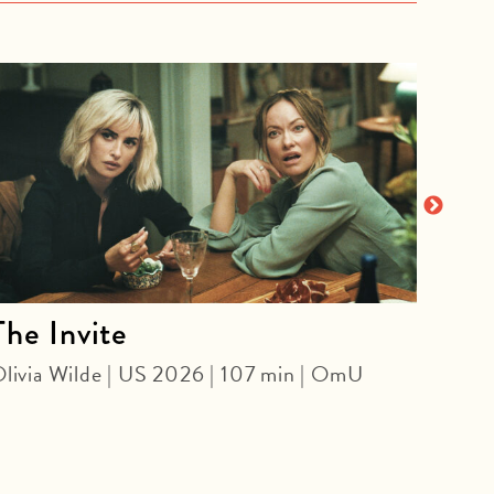
The Invite
The
an 
livia Wilde | US 2026 | 107 min | OmU
SPEC
Danie
min |