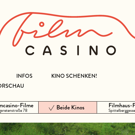
INFOS
KINO SCHENKEN!
ORSCHAU
mcasino-Filme
Filmhaus-
Beide Kinos
aretenstraße 78
Spittelberggasse