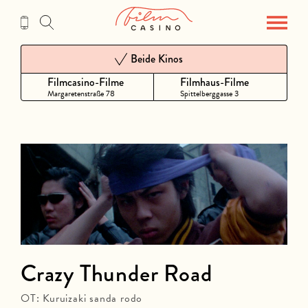
Zum
Inhalt
Beide Kinos
Filmcasino-Filme
Filmhaus-Filme
Margaretenstraße 78
Spittelberggasse 3
Crazy Thunder Road
OT: Kuruizaki sanda rodo