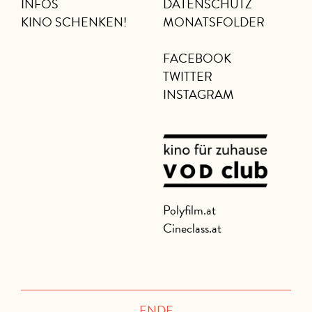
INFOS
DATENSCHUTZ
KINO SCHENKEN!
MONATSFOLDER
FACEBOOK
TWITTER
INSTAGRAM
Polyfilm.at
Cineclass.at
ENDE