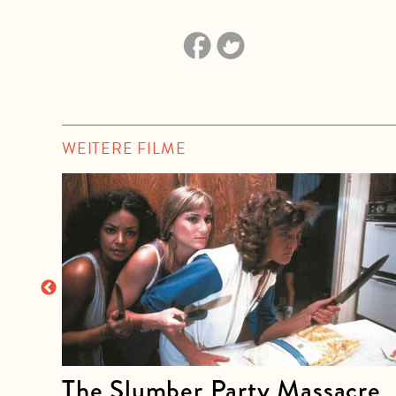
WEITERE FILME
der
The Slumber Party Massacre