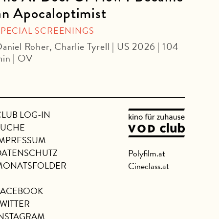
an Apocaloptimist
SPEC
Béla 
SPECIAL SCREENINGS
aniel Roher, Charlie Tyrell | US 2026 | 104
in | OV
CLUB LOG-IN
SUCHE
IMPRESSUM
DATENSCHUTZ
Polyfilm.at
MONATSFOLDER
Cineclass.at
FACEBOOK
TWITTER
INSTAGRAM