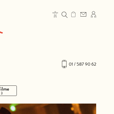
01 / 587 90 62
Filme
 3