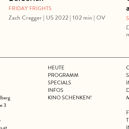
FRIDAY FRIGHTS
Zach Cregger | US 2022 | 102 min | OV
D
m
HEUTE
PROGRAMM
SPECIALS
INFOS
lberg
KINO SCHENKEN!
se 3
6
s.at