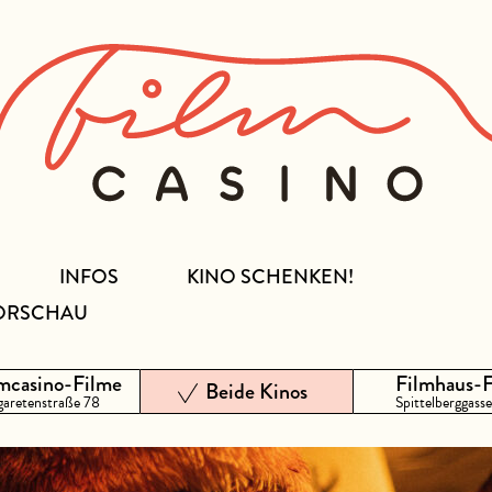
INFOS
KINO SCHENKEN!
ORSCHAU
mcasino-Filme
Filmhaus-
Beide Kinos
aretenstraße 78
Spittelberggasse