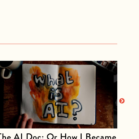
The AI Doc: Or How I Became
The