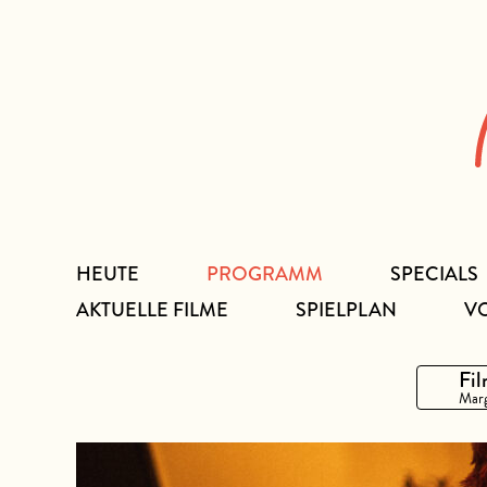
Zum
Inhalt
HEUTE
PROGRAMM
SPECIALS
AKTUELLE FILME
SPIELPLAN
V
Fil
Marg