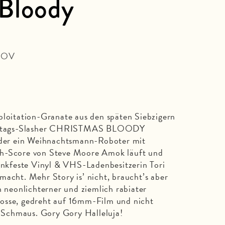
 Bloody
| OV
ploitation-Granate aus den späten Siebzigern
esttags-Slasher CHRISTMAS BLOODY
er ein Weihnachtsmann-Roboter mit
th-Score von Steve Moore Amok läuft und
rinkfeste Vinyl & VHS-Ladenbesitzerin Tori
macht. Mehr Story is’ nicht, braucht’s aber
n neonlichterner und ziemlich rabiater
osse, gedreht auf 16mm-Film und nicht
in Schmaus. Gory Gory Halleluja!