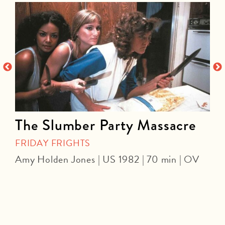
The Slumber Party Massacre
FRIDAY FRIGHTS
Amy Holden Jones | US 1982 | 70 min | OV
Z