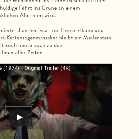
f die Menschheit los – eine Geschichte über
chuldige Fahrt ins Grüne an einem
lichen Alptraum wird.
ncierte „Leatherface“ zur Horror-Ikone und
rs Kettensägenmassaker bleibt ein Meilenstein
hlt auch heute noch zu den
ilmen aller Zeiten …
1974) - Original Trailer (4K)