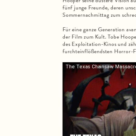
Hooper seine düstere Vision au
fünf junge Freunde, deren uns
Sommernachmittag zum schreck
Für eine ganze Generation ava
der Film zum Kult. Tobe Hoope
des Exploitation-Kinos und zä
furchteinflößendsten Horror-F
The Texas Chainsaw Massacre (