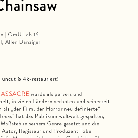
Chainsaw
in | OmU | ab 16
l, Allen Danziger
 uncut & 4k-restauriert!
MASSACRE
wurde als pervers und
elt, in vielen Ländern verboten und seinerzeit
 als „der Film, der Horror neu definierte“
 Texas“ hat das Publikum weltweit gespalten,
n Maßstab in seinem Genre gesetzt und die
ß Autor, Regisseur und Produzent Tobe