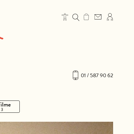
01 / 587 90 62
Filme
 3