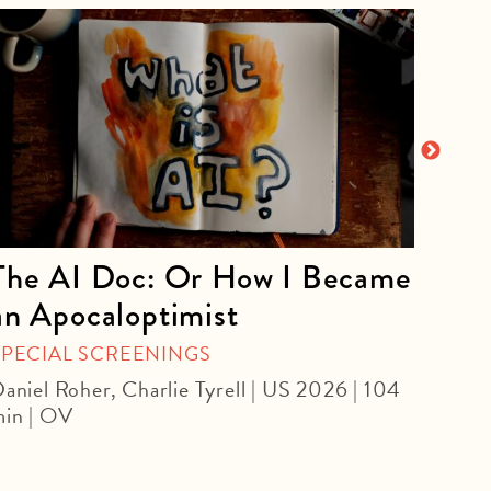
The AI Doc: Or How I Became
The
an Apocaloptimist
Chris
OmU
SPECIAL SCREENINGS
aniel Roher, Charlie Tyrell | US 2026 | 104
in | OV