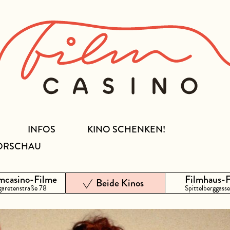
INFOS
KINO SCHENKEN!
ORSCHAU
mcasino-Filme
Filmhaus-
Beide Kinos
aretenstraße 78
Spittelberggasse