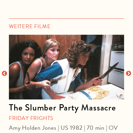
WEITERE FILME
The Slumber Party Massacre
FRIDAY FRIGHTS
Amy Holden Jones | US 1982 | 70 min | OV
Z