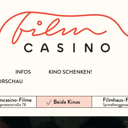
INFOS
KINO SCHENKEN!
ORSCHAU
mcasino-Filme
Filmhaus-
Beide Kinos
aretenstraße 78
Spittelberggasse