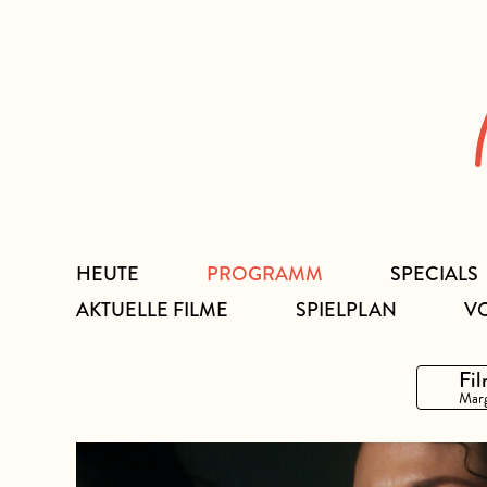
Zum
Inhalt
HEUTE
PROGRAMM
SPECIALS
AKTUELLE FILME
SPIELPLAN
V
Fil
Marg