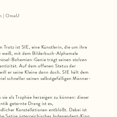
in | OmeU
 Trotz ist SIE, eine Künstlerin, die um ihre
e weiß, mit dem Bilderbuch-Alphamale
ösel-Bohemien-Genie trägt seinen stolzen
entizität. Auf dem offenen Status der
will er seine Kleine dann doch. SIE hält dem
iel schneller seinen selbstgefälligen Männer-
 sie als Trophäe herzeigen zu können: dieser
ntik getarnte Drang ist es,
icher Konstellationen entblößt. Dabei ist
he Satire österreichisches Independent-Kino