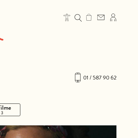
01 / 587 90 62
Filme
 3