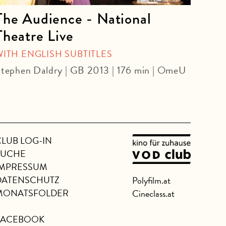
The Audience - National
La 
Theatre Live
CINE
Yoel 
WITH ENGLISH SUBTITLES
tephen Daldry | GB 2013 | 176 min | OmeU
CLUB LOG-IN
SUCHE
IMPRESSUM
DATENSCHUTZ
Polyfilm.at
MONATSFOLDER
Cineclass.at
FACEBOOK