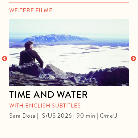
WEITERE FILME
TIME AND WATER
WITH ENGLISH SUBTITLES
P
Sara Dosa | IS/US 2026 | 90 min | OmeU
U