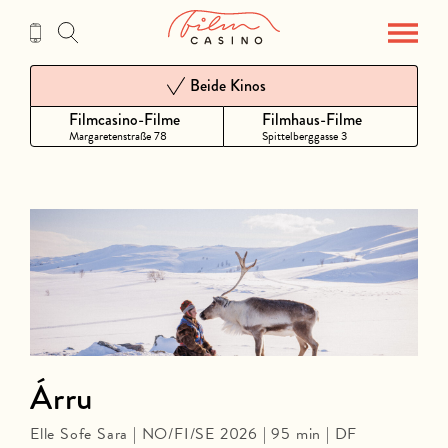
Zum
Inhalt
Beide Kinos
Filmcasino-Filme
Filmhaus-Filme
Margaretenstraße 78
Spittelberggasse 3
Árru
Elle Sofe Sara | NO/FI/SE 2026 | 95 min | DF