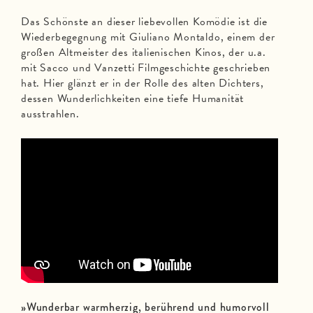
Das Schönste an dieser liebevollen Komödie ist die
Wiederbegegnung mit Giuliano Montaldo, einem der
großen Altmeister des italienischen Kinos, der u.a.
mit Sacco und Vanzetti Filmgeschichte geschrieben
hat. Hier glänzt er in der Rolle des alten Dichters,
dessen Wunderlichkeiten eine tiefe Humanität
ausstrahlen.
»Wunderbar warmherzig, berührend und humorvoll