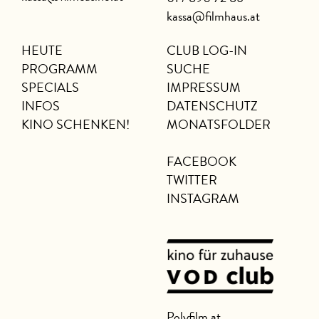
kassa@filmhaus.at
HEUTE
CLUB LOG-IN
PROGRAMM
SUCHE
SPECIALS
IMPRESSUM
INFOS
DATENSCHUTZ
KINO SCHENKEN!
MONATSFOLDER
FACEBOOK
TWITTER
INSTAGRAM
Polyfilm.at