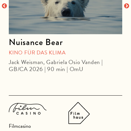
Nuisance Bear
KINO FÜR DAS KLIMA
Jack Weisman, Gabriela Osio Vanden |
J
GB/CA 2026 | 90 min | OmU
Filmcasino