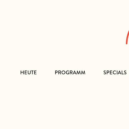
Zum
Inhalt
HEUTE
PROGRAMM
SPECIALS