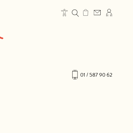
01 / 587 90 62