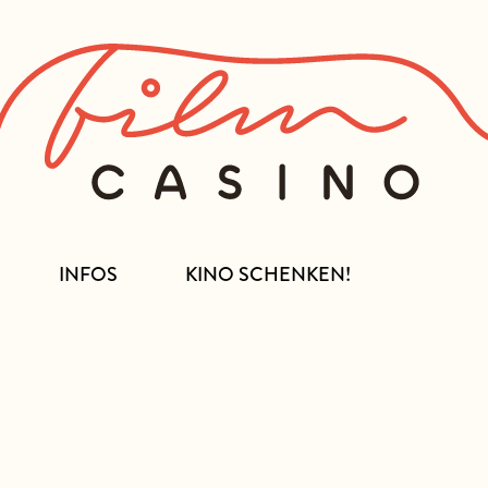
INFOS
KINO SCHENKEN!