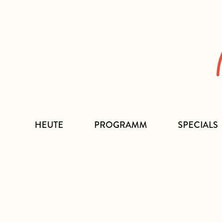
Zum
Inhalt
HEUTE
PROGRAMM
SPECIALS