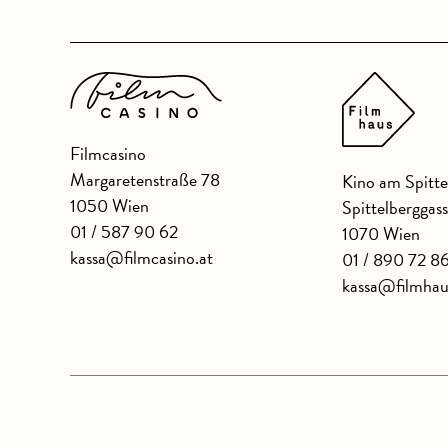
Filmcasino
Margaretenstraße 78
Kino am Spitte
1050 Wien
Spittelberggas
01 / 587 90 62
1070 Wien
kassa@filmcasino.at
01 / 890 72 8
kassa@filmhau