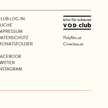
CLUB LOG-IN
SUCHE
IMPRESSUM
DATENSCHUTZ
Polyfilm.at
MONATSFOLDER
Cineclass.at
FACEBOOK
TWITTER
INSTAGRAM