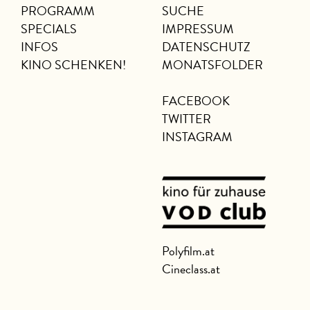
PROGRAMM
SUCHE
SPECIALS
IMPRESSUM
INFOS
DATENSCHUTZ
KINO SCHENKEN!
MONATSFOLDER
FACEBOOK
TWITTER
INSTAGRAM
Polyfilm.at
Cineclass.at