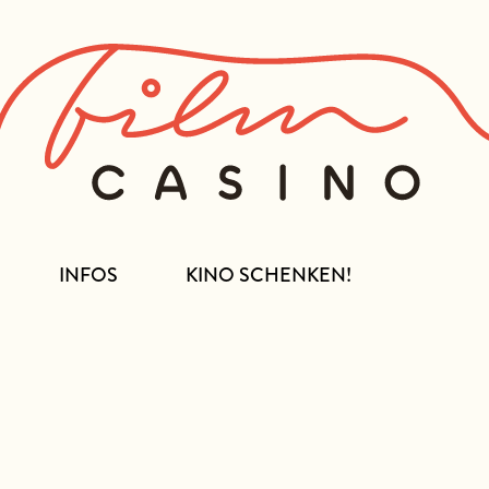
INFOS
KINO SCHENKEN!