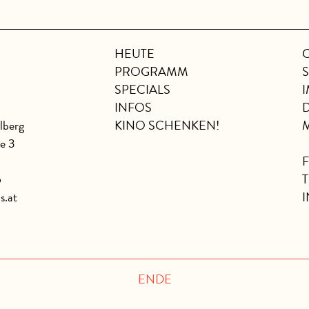
HEUTE
PROGRAMM
SPECIALS
INFOS
lberg
KINO SCHENKEN!
se 3
6
s.at
ENDE