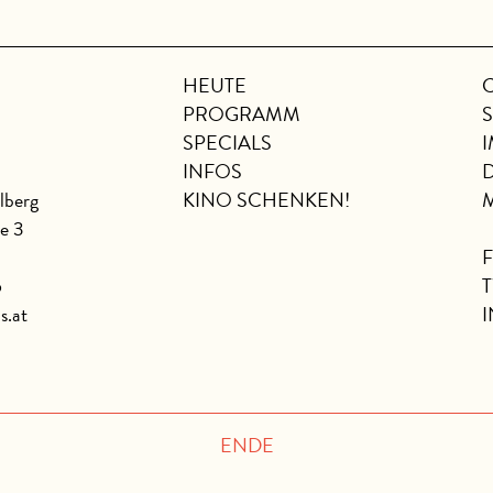
HEUTE
PROGRAMM
SPECIALS
INFOS
lberg
KINO SCHENKEN!
se 3
6
s.at
ENDE