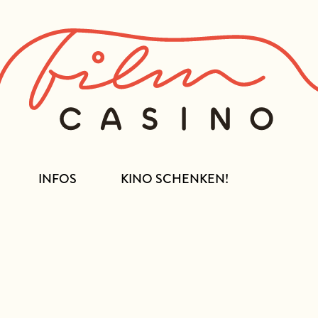
INFOS
KINO SCHENKEN!