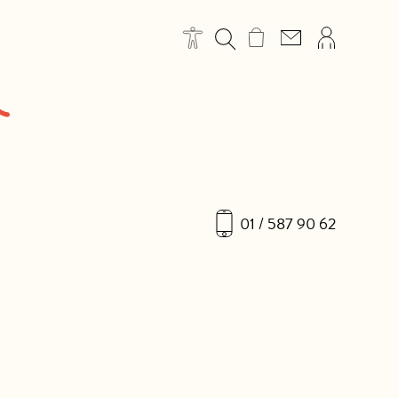
01 / 587 90 62