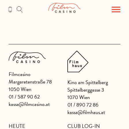
Zum
Inhalt
Filmcasino
Margaretenstraße 78
Kino am Spittelberg
1050 Wien
Spittelberggasse 3
01 / 587 90 62
1070 Wien
kassa@filmcasino.at
01 / 890 72 86
kassa@filmhaus.at
HEUTE
CLUB LOG-IN