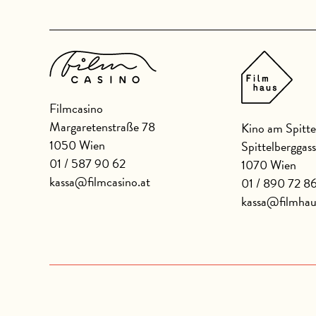
Filmcasino
Margaretenstraße 78
Kino am Spitte
1050 Wien
Spittelberggas
01 / 587 90 62
1070 Wien
kassa@filmcasino.at
01 / 890 72 8
kassa@filmhau