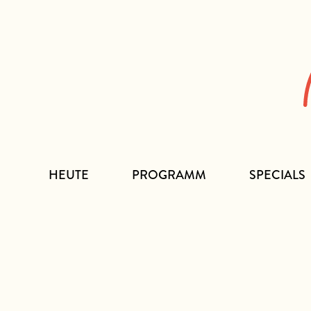
Zum
Inhalt
HEUTE
PROGRAMM
SPECIALS